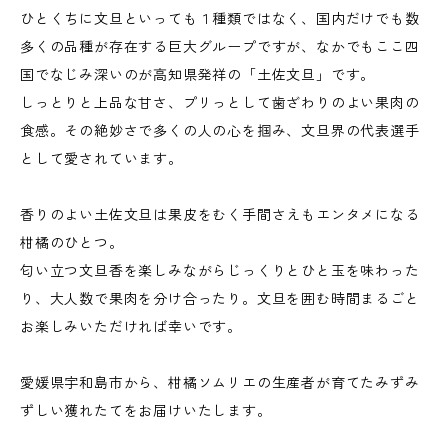
ひとくちに文旦といっても１種類ではなく、国内だけでも数
多くの品種が存在する巨大グループですが、なかでもここ四
国でなじみ深いのが高知県発祥の「土佐文旦」です。
しっとりと上品な甘さ、プリっとして歯ざわりのよい果肉の
食感。その絶妙さで多くの人の心を掴み、文旦界の代表選手
として愛されています。
香りのよい土佐文旦は果皮をむく手間さえもエンタメになる
柑橘のひとつ。
匂い立つ文旦香を楽しみながらじっくりとひと玉を味わった
り、大人数で果肉を分け合ったり。文旦を囲む時間まるごと
お楽しみいただければ幸いです。
愛媛県宇和島市から、柑橘ソムリエの生産者が育てたみずみ
ずしい獲れたてをお届けいたします。