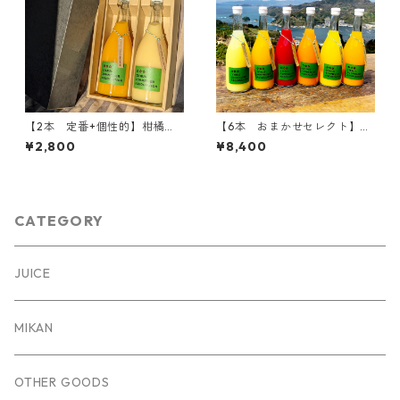
【2本 定番+個性的】柑橘ジ
【6本 おまかせセレクト】柑
ュースセット（温州みかん・
橘ジュースセット（おまかせ6
¥2,800
¥8,400
はるか）
種）
CATEGORY
JUICE
MIKAN
OTHER GOODS