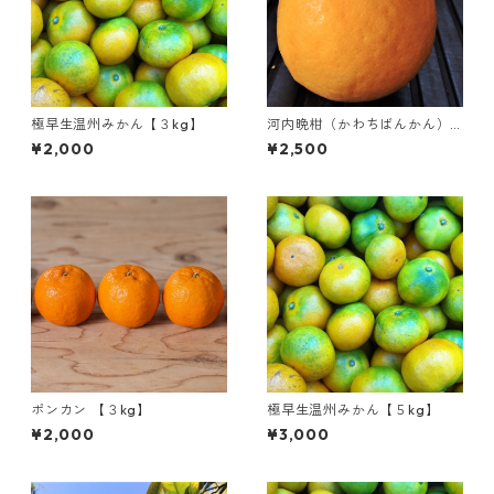
極早生温州みかん【３kg】
河内晩柑（かわちばんかん）
【５kg】
¥2,000
¥2,500
ポンカン 【３kg】
極早生温州みかん【５kg】
¥2,000
¥3,000