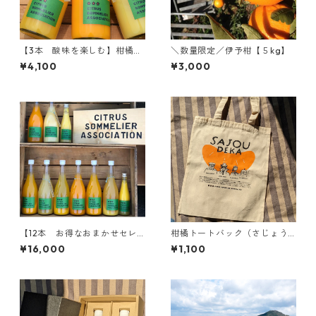
【3本 酸味を楽しむ】柑橘ジ
＼数量限定／伊予柑【５kg】
ュースセット（伊予柑・黄金
¥4,100
¥3,000
柑・河内晩柑）
【12本 お得なおまかせセレ
柑橘トートバック（さじょう
クト】柑橘ジュースセット
刑事）
¥16,000
¥1,100
（おまかせ12種）