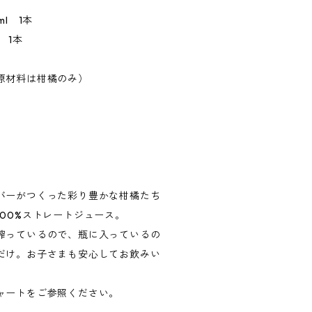
l 1本
 1本
原材料は柑橘のみ）
バーがつくった彩り豊かな柑橘たち
00%ストレートジュース。
搾っているので、瓶に入っているの
だけ。お子さまも安心してお飲みい
ャートをご参照ください。