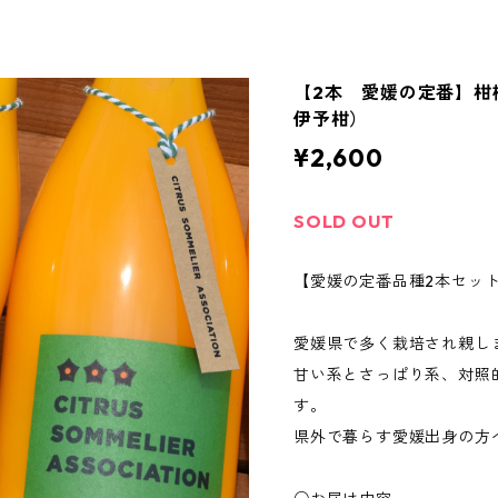
【2本 愛媛の定番】柑
伊予柑）
¥2,600
SOLD OUT
【愛媛の定番品種2本セット
愛媛県で多く栽培され親し
甘い系とさっぱり系、対照
す。
県外で暮らす愛媛出身の方