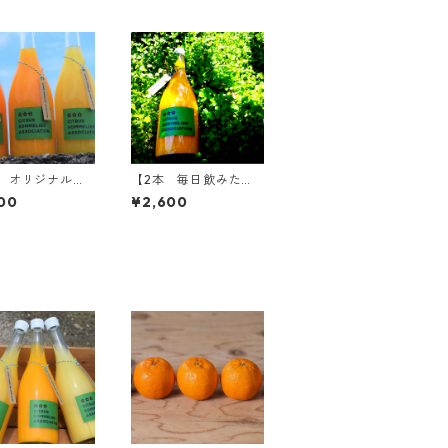
 オリジナルミ
【2本 毎日飲みた
ス】柑橘ジュース
い】温州みかんジュー
00
¥2,600
（おひさまMI
スセット
あかりMIX・三
IX）