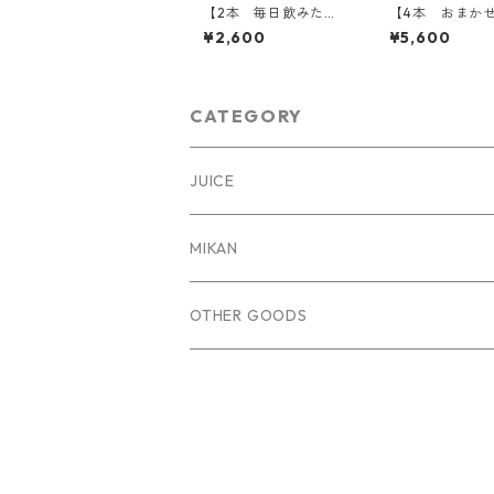
【2本 毎日飲みた
【4本 おまか
い】温州みかんジュー
クト】柑橘ジュ
¥2,600
¥5,600
スセット
ット（おまかせ
CATEGORY
JUICE
MIKAN
OTHER GOODS