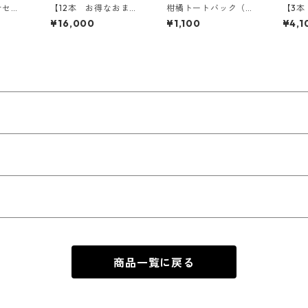
せセレ
【12本 お得なおまか
柑橘トートバック（さ
【3本
ースセ
せセレクト】柑橘ジュ
じょう刑事）
む】
¥16,000
¥1,100
¥4,1
4種）
ースセット（おまかせ
ト（
12種）
河内
商品一覧に戻る