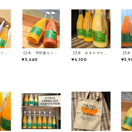
甘い
【2本 宇和島セレク
【3本 おまかせセレ
【3本
スセッ
ト】柑橘ジュースセッ
クト】柑橘ジュースセ
ック
¥3,460
¥4,100
¥3,9
るか・
ト（温州みかん・ブラ
ット（おまかせ3種）
セット
ッドオレンジ）
X・月
日月M