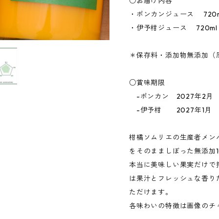
○お届け内容
・ポンカンジュース 720m
・伊予柑ジュース 720ml
＊保存料・添加物無添加（
○賞味期限
-ポンカン 2027年2月
-伊予柑 2027年1月
柑橘ソムリエの生産者メン
をそのまましぼった無添加1
本当に美味しい果実だけで
は果汁とフレッシュな香り
ただけます。
各味わいの特徴は画像のチ