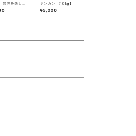
 酸味を楽し
ポンカン 【10kg】
柑橘ジュースセッ
00
¥5,000
伊予柑・黄金柑・
晩柑）