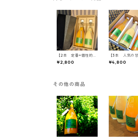
【2本 定番+個性的】
【3本 人気の
柑橘ジュースセット
系】柑橘ジュー
¥2,800
¥4,800
（温州みかん・はる
ト（せとか・は
か）
南津海）
その他の商品